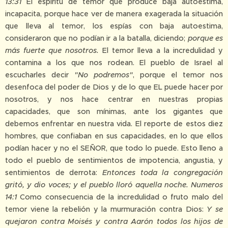
13:31
El espíritu de temor que produce baja autoestima,
incapacita, porque hace ver de manera exagerada la situación
que lleva al temor, los espías con baja autoestima,
consideraron que no podían ir a la batalla, diciendo;
porque es
más fuerte que nosotros.
El temor lleva a la incredulidad y
contamina a los que nos rodean. El pueblo de Israel al
escucharles decir
"No podremos"
, porque el temor nos
desenfoca del poder de Dios y de lo que EL puede hacer por
nosotros, y nos hace centrar en nuestras propias
capacidades, que son mínimas, ante los gigantes que
debemos enfrentar en nuestra vida. El reporte de estos diez
hombres, que confiaban en sus capacidades, en lo que ellos
podían hacer y no el SEÑOR, que todo lo puede. Esto lleno a
todo el pueblo de sentimientos de impotencia, angustia, y
sentimientos de derrota:
Entonces toda la congregación
gritó, y dio voces; y el pueblo lloró aquella noche. Numeros
14:1
Como consecuencia de la incredulidad o fruto malo del
temor viene la rebelión y la murmuración contra Dios:
Y se
quejaron contra Moisés y contra Aarón todos los hijos de