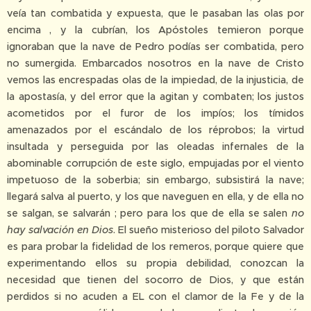
veía tan combatida y expuesta, que le pasaban las olas por
encima , y la cubrían, los Apóstoles temieron porque
ignoraban que la nave de Pedro podías ser combatida, pero
no sumergida. Embarcados nosotros en la nave de Cristo
vemos las encrespadas olas de la impiedad, de la injusticia, de
la apostasía, y del error que la agitan y combaten; los justos
acometidos por el furor de los impíos; los tímidos
amenazados por el escándalo de los réprobos; la virtud
insultada y perseguida por las oleadas infernales de la
abominable corrupción de este siglo, empujadas por el viento
impetuoso de la soberbia; sin embargo, subsistirá la nave;
llegará salva al puerto, y los que naveguen en ella, y de ella no
se salgan, se salvarán ; pero para los que de ella se salen
no
hay salvación en Dios
. El sueño misterioso del piloto Salvador
es para probar la fidelidad de los remeros, porque quiere que
experimentando ellos su propia debilidad, conozcan la
necesidad que tienen del socorro de Dios, y que están
perdidos si no acuden a EL con el clamor de la Fe y de la