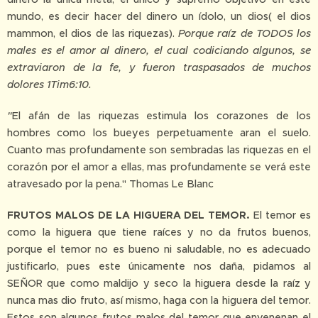
mundo, es decir hacer del dinero un ídolo, un dios( el dios
mammon, el dios de las riquezas).
Porque raíz de TODOS los
males es el amor al dinero, el cual codiciando algunos, se
extraviaron de la fe, y fueron traspasados de muchos
dolores 1Tim6:10.
"
El afán de las riquezas estimula los corazones de los
hombres como los bueyes perpetuamente aran el suelo.
Cuanto mas profundamente son sembradas las riquezas en el
corazón por el amor a ellas, mas profundamente se verá este
atravesado por la pena." Thomas Le Blanc
FRUTOS MALOS DE LA HIGUERA DEL TEMOR.
El temor es
como la higuera que tiene raíces y no da frutos buenos,
porque el temor no es bueno ni saludable, no es adecuado
justificarlo, pues este únicamente nos daña, pidamos al
SEÑOR que como maldijo y seco la higuera desde la raíz y
nunca mas dio fruto, así mismo, haga con la higuera del temor.
Estos son algunos frutos malos del temor que envenenan el