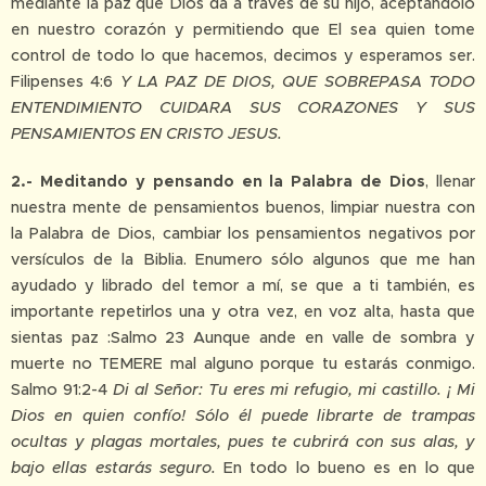
mediante la paz que Dios da a través de su hijo, aceptándolo
en nuestro corazón y permitiendo que El sea quien tome
control de todo lo que hacemos, decimos y esperamos ser.
Filipenses 4:6
Y LA PAZ DE DIOS, QUE SOBREPASA TODO
ENTENDIMIENTO CUIDARA SUS CORAZONES Y SUS
PENSAMIENTOS EN CRISTO JESUS.
2.- Meditando y pensando en la Palabra de Dios
, llenar
nuestra mente de pensamientos buenos, limpiar nuestra con
la Palabra de Dios, cambiar los pensamientos negativos por
versículos de la Biblia. Enumero sólo algunos que me han
ayudado y librado del temor a mí, se que a ti también, es
importante repetirlos una y otra vez, en voz alta, hasta que
sientas paz :Salmo 23 Aunque ande en valle de sombra y
muerte no TEMERE mal alguno porque tu estarás conmigo.
Salmo 91:2-4
Di al Señor: Tu eres mi refugio, mi castillo. ¡ Mi
Dios en quien confío! Sólo él puede librarte de trampas
ocultas y plagas mortales, pues te cubrirá con sus alas, y
bajo ellas estarás seguro.
En todo lo bueno es en lo que