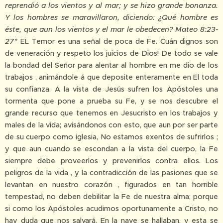
reprendió a los vientos y al mar; y se hizo grande bonanza.
Y los hombres se maravillaron, diciendo: ¿Qué hombre es
éste, que aun los vientos y el mar le obedecen? Mateo 8:23-
27
"
EL Temor es una señal de poca de Fe. Cuán dignos son
de veneración y respeto los juicios de Dios! De todo se vale
la bondad del Señor para alentar al hombre en me dio de los
trabajos , animándole á que deposite enteramente en El toda
su confianza. A la vista de Jesús sufren los Apóstoles una
tormenta que pone a prueba su Fe, y se nos descubre el
grande recurso que tenemos en Jesucristo en los trabajos y
males de la vida; avisándonos con esto, que aun por ser parte
de su cuerpo como iglesia, No estamos exentos de sufrirlos ;
y que aun cuando se escondan a la vista del cuerpo, la Fe
siempre debe proveerlos y prevenirlos contra ellos. Los
peligros de la vida , y la contradicción de las pasiones que se
levantan en nuestro corazón , figurados en tan horrible
tempestad, no deben debilitar la Fe de nuestra alma; porque
si como los Apóstoles acudimos oportunamente a Cristo, no
hay duda que nos salvará. En la nave se hallaban, y esta se