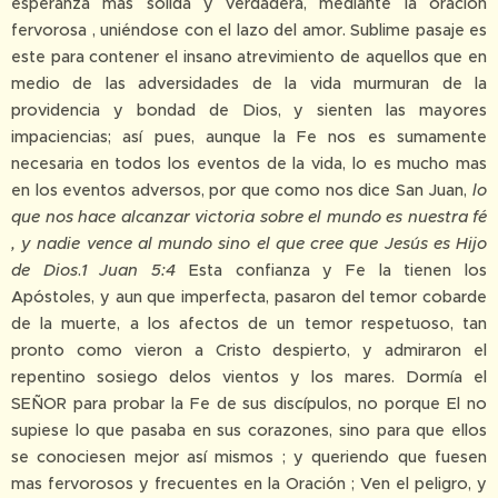
esperanza mas sólida y verdadera, mediante la oración
fervorosa , uniéndose con el lazo del amor. Sublime pasaje es
este para contener el insano atrevimiento de aquellos que en
medio de las adversidades de la vida murmuran de la
providencia y bondad de Dios, y sienten las mayores
impaciencias; así pues, aunque la Fe nos es sumamente
necesaria en todos los eventos de la vida, lo es mucho mas
en los eventos adversos, por que como nos dice San Juan,
lo
que nos hace alcanzar victoria sobre el mundo es nuestra fé
, y nadie vence al mundo sino el que cree que Jesús es Hijo
de Dios
.
1 Juan 5:4
Esta confianza y Fe la tienen los
Apóstoles, y aun que imperfecta, pasaron del temor cobarde
de la muerte, a los afectos de un temor respetuoso, tan
pronto como vieron a Cristo despierto, y admiraron el
repentino sosiego delos vientos y los mares. Dormía el
SEÑOR para probar la Fe de sus discípulos, no porque El no
supiese lo que pasaba en sus corazones, sino para que ellos
se conociesen mejor así mismos ; y queriendo que fuesen
mas fervorosos y frecuentes en la Oración ; Ven el peligro, y