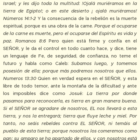
Israel; y les dijo toda la multitud: !Ojalá muriéramos en la
tierra de Egipto!; o en este desierto ¡ ojalá muriéramos!
Números 14:1-2
Y la consecuencia de la rebelión es la muerte
espiritual, porque es una obra de la carne.
Porque el ocuparse
de la carne es muerte, pero el ocuparse del Espíritu es vida y
paz. Romanos 8:6
Pero quien está firme y confía en el
SEÑOR, y le da el control en todo cuanto hace, y dice, tiene
un lenguaje de Fe, de seguridad, de confianza, no teme el
futuro y habla como Caleb:
Subamos luego, y tomemos
posesión de ella; porque más podremos nosotros que ellos.
Numeros 13:30
Quien en verdad espera en el SEÑOR, y esta
libre de todo temor, ante la montaña de la dificultad y ante
los imposibles dice como Josué:
La tierra por donde
pasamos para reconocerla, es tierra en gran manera buena.
Si el SEÑOR se agradare de nosotros, EL nos llevará a esta
tierra, y nos la entregará; tierra que fluye leche y miel. Por
tanto, no seáis rebeldes contra EL SEÑOR, ni temáis al
pueblo de esta tierra; porque nosotros los comeremos como
pan; su amparo se ha apartado de ellos, y con nosotros está