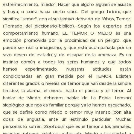
estremecimiento, miedo". Hacer que algo o alguien se asuste
y huya, o corra hacia cierto sitio... Del griego
fobéc
, que
significa "temer", con el sustantivo derivado de fóbos, Temor.
(Tomado del diccionario-biblico). Según los expertos del
comportamiento humano, EL TEMOR O MIEDO es una
emoción promovida por la proximidad de un peligro, que
puede ser real o imaginario, y que está acompañada por un
vivo deseo de evitarlo y de escapar de la amenaza. Es un
instinto común a todos los seres humanos y que todos
hemos experimentado. Nuestras actitudes están
condicionadas en gran medida por el TEMOR. Existen
diferentes grados o niveles de temor que van desde la simple
timidez, la alarma, el miedo, hasta el pánico y el terror. Al
hablar de Miedo debemos hablar de La Fobia, termino
sicológico que nos es familiar porque ya lo hemos escuchado,
que se define como miedo o temor muy intenso, con alta
dosis de angustia, ante un estimulo particular. Muchas
personas lo sufren: Zoofobia, que es el temor a los animales,
insectos, ratones, culebras, gatos etc. Miedo a la soledad, a