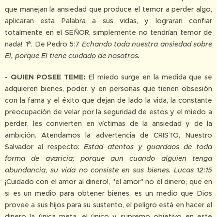
que manejan la ansiedad que produce el temor a perder algo,
aplicaran esta Palabra a sus vidas, y lograran confiar
totalmente en el SEÑOR, simplemente no tendrían temor de
nada!. 1ª. De Pedro 5:7
Echando toda nuestra ansiedad sobre
El, porque El tiene cuidado de nosotros.
- QUIEN POSEE TEME:
El miedo surge en la medida que se
adquieren bienes, poder, y en personas que tienen obsesión
con la fama y el éxito que dejan de lado la vida, la constante
preocupación de velar por la seguridad de estos y el miedo a
perder, les convierten en víctimas de la ansiedad y de la
ambición. Atendamos la advertencia de CRISTO, Nuestro
Salvador al respecto:
Estad atentos y guardaos de toda
forma de avaricia; porque aun cuando alguien tenga
abundancia, su vida no consiste en sus bienes. Lucas 12:15
¡Cuidado con el amor al dinero!, "el amor" no el dinero, que en
si es un medio para obtener bienes, es un medio que Dios
provee a sus hijos para su sustento, el peligro está en hacer el
dinero la única meta, el único y supremo objetivo en este