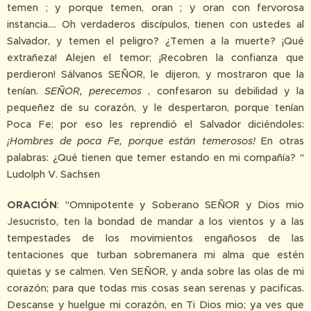
temen ; y porque temen, oran ; y oran con fervorosa
instancia.... Oh verdaderos discípulos, tienen con ustedes al
Salvador, y temen el peligro? ¿Temen a la muerte? ¡Qué
extrañeza! Alejen el temor; ¡Recobren la confianza que
perdieron! Sálvanos SEÑOR, le dijeron, y mostraron que la
tenían.
SEÑOR, perecemos
, confesaron su debilidad y la
pequeñez de su corazón, y le despertaron, porque tenían
Poca Fe; por eso les reprendió el Salvador diciéndoles:
¡Hombres de poca Fe, porque están temerosos!
En otras
palabras: ¿Qué tienen que temer estando en mi compañía? "
Ludolph V. Sachsen
ORACIÓN
: "Omnipotente y Soberano SEÑOR y Dios mio
Jesucristo, ten la bondad de mandar a los vientos y a las
tempestades de los movimientos engañosos de las
tentaciones que turban sobremanera mi alma que estén
quietas y se calmen. Ven SEÑOR, y anda sobre las olas de mi
corazón; para que todas mis cosas sean serenas y pacificas.
Descanse y huelgue mi corazón, en Ti Dios mio; ya ves que