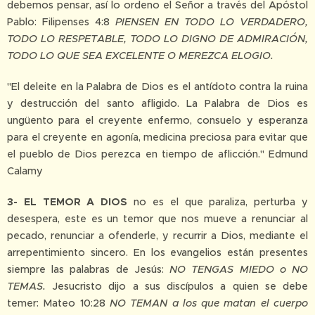
debemos pensar, así lo ordeno el Señor a través del Apóstol
Pablo: Filipenses 4:8
PIENSEN EN TODO LO VERDADERO,
TODO LO RESPETABLE, TODO LO DIGNO DE ADMIRACIÓN,
TODO LO QUE SEA EXCELENTE O MEREZCA ELOGIO.
"El deleite en la Palabra de Dios es el antídoto contra la ruina
y destrucción del santo afligido. La Palabra de Dios es
ungüento para el creyente enfermo, consuelo y esperanza
para el creyente en agonía, medicina preciosa para evitar que
el pueblo de Dios perezca en tiempo de aflicción." Edmund
Calamy
3- EL TEMOR A DIOS
no es el que paraliza, perturba y
desespera, este es un temor que nos mueve a renunciar al
pecado, renunciar a ofenderle, y recurrir a Dios, mediante el
arrepentimiento sincero. En los evangelios están presentes
siempre las palabras de Jesús:
NO TENGAS MIEDO o NO
TEMAS.
Jesucristo dijo a sus discípulos a quien se debe
temer: Mateo 10:28
NO TEMAN a los que matan el cuerpo