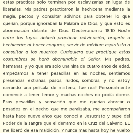
estas prácticas solo terminan por esclavizarlas en lugar de
liberarlas. Mis padres practicaron la hechicería mediante la
magia, pactos y consultar adivinos para obtener lo que
querían, porque ignoraban la Palabra de Dios, y que esto es
abominación delante de Dios. Deuteronomio 18:10
Nadie
entre los tuyos deberá practicar adivinación, brujería o
hechicería; ni hacer conjuros, servir de médium espiritista o
consultar a los muertos. Cualquiera que practique estas
costumbres se hará abominable al Señor
. Mis padres,
hermanas, y yo que era solo una niña de cuatro años de edad,
empezamos a tener pesadillas en las noches, sentíamos
presencias extrañas, pasos, ruidos, sombras, y no estoy
narrando una película de misterio, fue real! Personalmente
comencé a tener temor y muchas noches no podía dormir.
Esas pesadillas y sensación que me querían ahorcar o
pesadez en el pecho que me paralizaba, me acompañaron
hasta hace nueve años que conocí a Jesucristo y supe del
Poder de la sangre que el derramo en la Cruz del Calvario, EL
me liberó de esa maldición. Y nunca mas hasta hoy he vuelto