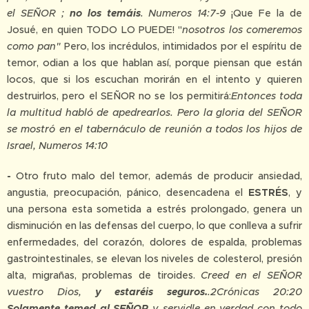
el SEÑOR ;
no los temáis
. Numeros 14:7-9
¡Que Fe la de
Josué, en quien TODO LO PUEDE! "
nosotros los comeremos
como pan"
Pero, los incrédulos, intimidados por el espíritu de
temor, odian a los que hablan así, porque piensan que están
locos, que si los escuchan morirán en el intento y quieren
destruirlos, pero el SEÑOR no se los permitirá:
Entonces toda
la multitud habló de apedrearlos. Pero la gloria del SEÑOR
se mostró en el tabernáculo de reunión a todos los hijos de
Israel, Numeros 14:10
-
Otro fruto malo del temor, además de producir ansiedad,
angustia, preocupación, pánico, desencadena el
ESTRÉS
, y
una persona esta sometida a estrés prolongado, genera un
disminución en las defensas del cuerpo, lo que conlleva a sufrir
enfermedades, del corazón, dolores de espalda, problemas
gastrointestinales, se elevan los niveles de colesterol, presión
alta, migrañas, problemas de tiroides.
Creed en el SEÑOR
vuestro Dios,
y estaréis seguros.
.2Crónicas 20:20
Solamente temed al SEÑOR
y servidle en verdad con todo