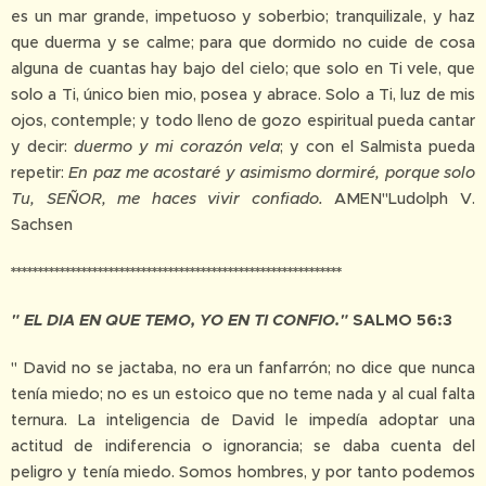
es un mar grande, impetuoso y soberbio; tranquilizale, y haz
que duerma y se calme; para que dormido no cuide de cosa
alguna de cuantas hay bajo del cielo; que solo en Ti vele, que
solo a Ti, único bien mio, posea y abrace. Solo a Ti, luz de mis
ojos, contemple; y todo lleno de gozo espiritual pueda cantar
y decir:
duermo y mi corazón vela
; y con el Salmista pueda
repetir:
En paz me acostaré y asimismo dormiré, porque solo
Tu, SEÑOR, me haces vivir confiado.
AMEN"Ludolph V.
Sachsen
*************************************************************
" EL DIA EN QUE TEMO, YO EN TI CONFIO."
SALMO 56:3
" David no se jactaba, no era un fanfarrón; no dice que nunca
tenía miedo; no es un estoico que no teme nada y al cual falta
ternura. La inteligencia de David le impedía adoptar una
actitud de indiferencia o ignorancia; se daba cuenta del
peligro y tenía miedo. Somos hombres, y por tanto podemos