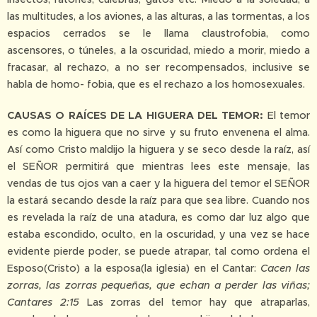
las multitudes, a los aviones, a las alturas, a las tormentas, a los
espacios cerrados se le llama claustrofobia, como
ascensores, o túneles, a la oscuridad, miedo a morir, miedo a
fracasar, al rechazo, a no ser recompensados, inclusive se
habla de homo- fobia, que es el rechazo a los homosexuales.
CAUSAS O RAÍCES DE LA HIGUERA DEL TEMOR:
El temor
es como la higuera que no sirve y su fruto envenena el alma.
Así como Cristo maldijo la higuera y se seco desde la raíz, así
el SEÑOR permitirá que mientras lees este mensaje, las
vendas de tus ojos van a caer y la higuera del temor el SEÑOR
la estará secando desde la raíz para que sea libre. Cuando nos
es revelada la raíz de una atadura, es como dar luz algo que
estaba escondido, oculto, en la oscuridad, y una vez se hace
evidente pierde poder, se puede atrapar, tal como ordena el
Esposo(Cristo) a la esposa(la iglesia) en el Cantar:
Cacen las
zorras, las zorras pequeñas, que echan a perder las viñas;
Cantares 2:15
Las zorras del temor hay que atraparlas,