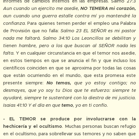
informes de cambios internos en las empresas. Salmo 27:3
Aun cuando un ejercito me asedie,
NO TEMERA mi corazón,
aun cuando una guerra estalle contra mí yo mantendré la
confianza
. Para quienes temen perder el empleo una Palabra
de Provisión que no falla:
Salmo 23 EL SEÑOR es mi pastor
nada me faltará. Salmo 34:10 Los Leoncillos se debilitan y
tienen hambre, pero a los que buscan al SEÑOR nada les
falta.
Y en cualquier circunstancia en que el temor nos asedie,
en estos tiempos en que se anuncia el fin y que incluso los
científicos coinciden en que se aproxima por todas las cosas
que están ocurriendo en el mundo, que esta promesa este
presente siempre:
No temas,
que yo estoy contigo; no
desmayes, que yo soy tu Dios que te esfuerzo: siempre te
ayudaré, siempre te sustentaré con la diestra de mi justicia.
Isaias 41:10 Y el día en que
temo
, yo en ti confío.
- EL TEMOR se produce por involucrarse con la
hechicería y el ocultismo
. Muchas personas buscan refugio
en el ocultismo, para sobrellevar sus temores y no saben que