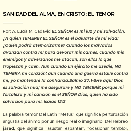
SANIDAD DEL ALMA, EN CRISTO: EL TEMOR
Por: A. Lucía M. Cadavid
EL SEÑOR es mi luz y mi salvación,
¿A quien TEMERE? EL SEÑOR es el baluarte de mi vida;
¿Quién podrá atemorizarme? Cuando los malvados
avanzan contra mí para devorar mis carnes, cuando mis
enemigos y adversarios me atacan, son ellos lo que
tropiezan y caen. Aun cuando un ejército me asedie, NO
TEMERA mi corazón; aun cuando una guerra estalle contra
mí, yo mantendré la confianza.Salmo 27:1-3
He aquí Dios
es salvación mía; me aseguraré y NO TEMERÉ; porque mi
fortaleza y mi canción es el SEÑOR Dios, quien ha sido
salvación para mí. Isaias 12:2
La palabra temor Del Latín "Metus" que significa perturbación
angustia del ánimo por un riesgo real o imaginario. Del Hebreo
jârad
, que significa "asustar, espantar", "ocasionar temblor,