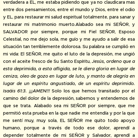
verdadera a EL, me estaba pidiendo que ya no claudicara mas
entre dos pensamientos, entre el mundo y Dios, entre el odio
y EL, para restaurar mi salud espiritual totalmente, para sanar y
restaurar mi matrimonio muerto.Alabado sea mi SEÑOR, y
SALVADOR por siempre, porque mi Fiel SEÑOR, Esposo
Celestial, no me dejo sola, me guío y me ayudo a salir de esa
situación tan terriblemente dolorosa. Su palabra se cumplió en
mi vida: El SEÑOR, me quito el luto de la depresión, me ungió
con el aceite fresco de Su Santo Espíritu,
Jesús, ordeno que a
esta deprimida, a esta afligida, se le diera gloria en lugar de
ceniza, oleo de gozo en lugar de luto, y manto de alegría en
lugar de un espíritu angustiado, de un espíritu deprimido.
Isaáis 61:3. ¡¡¡AMEN!!!
Solo los que hemos transitado por el
camino del dolor de la depresión, sabemos y entendemos de
que se trata. Alabado sea mi SEÑOR por siempre, que me
permitió esta prueba en la que nadie me entendía y por la que
me sentí muy, muy sola, EL SEÑOR me quito todo apoyo
humano, porque a través de todo ese dolor, aprendí a
depender totalmente de mi SEÑOR y Salvador, aprendí a