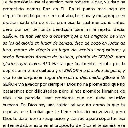
La depresión la usa el enemigo para robarte la paz, y Cristo ha
prometido darnos Paz en EL. En el punto mas bajo de
depresión en la que me encontraba, hice mía y me apropie en
oración cada día de esta promesa, la cual mencione antes,
pero por ser de tanta bendición para mi la repito, decía:
SEÑOR, tu has venido a ordenar que a los afligidos de Sion
se les dé gloria en lugar de ceniza, óleo de gozo en lugar de
luto, manto de alegría en lugar del espíritu angustiado; y
serán llamados árboles de justicia, plantío de SEÑOR, para
gloria suya. Isaías 61:3
Hasta que finalmente, el luto por la
depresión me fue quitado y el
SEÑOR me dio oleo de gozo, y
manto de alegría en lugar de espíritu deprimido
. ¡¡Gloria a Mi
SEÑOR y Salvador por siempre!! Dios no ha prometido que no
pasaremos por dificultades, pero si nos promete librarnos de
ellas. Esa perdida, ese problema que no tiene solución
humana. En Dios hay una salida, tal vez no como la que tu
esperas, ese familiar que te tiene enlutado no volverá, pero
Dios te dará fuerza, resignación y consuelo para soportar, esa
enfermedad, si esta en el propósito de Dios el te sanará, ese