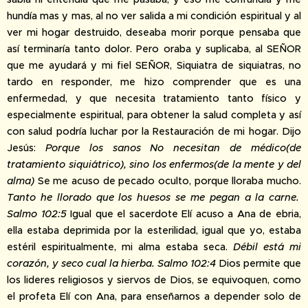
hundía mas y mas, al no ver salida a mi condición espiritual y al
ver mi hogar destruido, deseaba morir porque pensaba que
así terminaría tanto dolor. Pero oraba y suplicaba, al SEÑOR
que me ayudará y mi fiel SEÑOR, Siquiatra de siquiatras, no
tardo en responder, me hizo comprender que es una
enfermedad, y que necesita tratamiento tanto físico y
especialmente espiritual, para obtener la salud completa y así
con salud podría luchar por la Restauración de mi hogar. Dijo
Jesús:
Porque los sanos No necesitan de médico(de
tratamiento siquiátrico), sino los enfermos(de la mente y del
alma)
Se me acuso de pecado oculto, porque lloraba mucho.
Tanto he llorado que los huesos se me pegan a la carne.
Salmo 102:5
Igual que el sacerdote Elí acuso a Ana de ebria,
ella estaba deprimida por la esterilidad, igual que yo, estaba
estéril espiritualmente, mi alma estaba seca.
Débil está mi
corazón, y seco cual la hierba. Salmo 102:4
Dios permite que
los lideres religiosos y siervos de Dios, se equivoquen, como
el profeta Elí con Ana, para enseñarnos a depender solo de