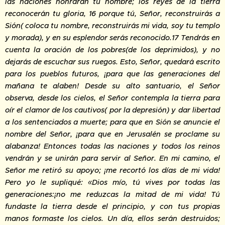
las naciones honrarán tu nombre; los reyes de la tierra
reconocerán tu gloria, 16 porque tú, Señor, reconstruirás a
Sión( coloca tu nombre, reconstruirás mi vida, soy tu templo
y morada), y en su esplendor serás reconocido.17 Tendrás en
cuenta la oración de los pobres(de los deprimidos), y no
dejarás de escuchar sus ruegos. Esto, Señor, quedará escrito
para los pueblos futuros, ¡para que las generaciones del
mañana te alaben! Desde su alto santuario, el Señor
observa, desde los cielos, el Señor contempla la tierra para
oír el clamor de los cautivos( por la depresión) y dar libertad
a los sentenciados a muerte; para que en Sión se anuncie el
nombre del Señor, ¡para que en Jerusalén se proclame su
alabanza! Entonces todas las naciones y todos los reinos
vendrán y se unirán para servir al Señor. En mi camino, el
Señor me retiró su apoyo; ¡me recortó los días de mi vida!
Pero yo le supliqué: «Dios mío, tú vives por todas las
generaciones:¡no me reduzcas la mitad de mi vida! Tú
fundaste la tierra desde el principio, y con tus propias
manos formaste los cielos. Un día, ellos serán destruidos;