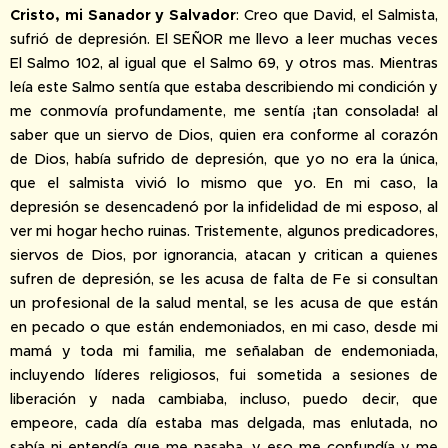
Cristo, mi Sanador y Salvador
: Creo que David, el Salmista,
sufrió de depresión. El SEÑOR me llevo a leer muchas veces
El Salmo 102, al igual que el Salmo 69, y otros mas. Mientras
leía este Salmo sentía que estaba describiendo mi condición y
me conmovía profundamente, me sentía ¡tan consolada! al
saber que un siervo de Dios, quien era conforme al corazón
de Dios, había sufrido de depresión, que yo no era la única,
que el salmista vivió lo mismo que yo. En mi caso, la
depresión se desencadenó por la infidelidad de mi esposo, al
ver mi hogar hecho ruinas. Tristemente, algunos predicadores,
siervos de Dios, por ignorancia, atacan y critican a quienes
sufren de depresión, se les acusa de falta de Fe si consultan
un profesional de la salud mental, se les acusa de que están
en pecado o que están endemoniados, en mi caso, desde mi
mamá y toda mi familia, me señalaban de endemoniada,
incluyendo líderes religiosos, fui sometida a sesiones de
liberación y nada cambiaba, incluso, puedo decir, que
empeore, cada día estaba mas delgada, mas enlutada, no
sabía ni entendía que me pasaba, y eso me confundía y me