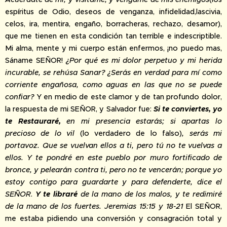
espíritus de Odio, deseos de venganza, infidelidad,lascivia,
celos, ira, mentira, engaño, borracheras, rechazo, desamor),
que me tienen en esta condición tan terrible e indescriptible.
Mi alma, mente y mi cuerpo están enfermos, ¡no puedo mas,
Sáname SEÑOR!
¿Por qué es mi dolor perpetuo y mi herida
incurable, se rehúsa Sanar?
¿Serás en verdad para mí como
corriente engañosa, como aguas en las que no se puede
confiar?
Y en medio de este clamor y de tan profundo dolor,
la respuesta de mi SEÑOR, y Salvador fue:
Si te conviertes, yo
te Restauraré,
en mi presencia estarás; si apartas lo
precioso de lo vil
(lo verdadero de lo falso)
, serás mi
portavoz. Que se vuelvan ellos a ti, pero tú no te vuelvas a
ellos. Y te pondré en este pueblo por muro fortificado de
bronce, y pelearán contra ti, pero no te vencerán; porque yo
estoy contigo para guardarte y para defenderte, dice el
SEÑOR
.
Y te libraré
de la mano de los malos, y te redimiré
de la mano de los fuertes.
Jeremias 15:15 y 18-21
El SEÑOR,
me estaba pidiendo una conversión y consagración total y