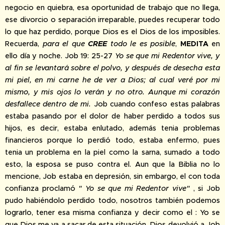
negocio en quiebra, esa oportunidad de trabajo que no llega,
ese divorcio o separación irreparable, puedes recuperar todo
lo que haz perdido, porque Dios es el Dios de los imposibles.
Recuerda,
para el que
CREE
todo le es posible
,
MEDITA
en
ello día y noche. Job 19: 25-27
Yo se que mi Redentor vive, y
al fin se levantará sobre el polvo, y después de desecha esta
mi piel, en mi carne he de ver a Dios; al cual veré por mi
mismo, y mis ojos lo verán y no otro. Aunque mi corazón
desfallece dentro de mi.
Job cuando confeso estas palabras
estaba pasando por el dolor de haber perdido a todos sus
hijos, es decir, estaba enlutado, además tenia problemas
financieros porque lo perdió todo, estaba enfermo, pues
tenia un problema en la piel como la sarna, sumado a todo
esto, la esposa se puso contra el. Aun que la Biblia no lo
mencione, Job estaba en depresión, sin embargo, el con toda
confianza proclamó
" Yo se que mi Redentor vive"
, si Job
pudo habiéndolo perdido todo, nosotros también podemos
lograrlo, tener esa misma confianza y decir como el : Yo se
que Dios me va a sacar de esta situación. Dios devolvió a Job