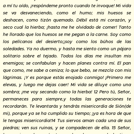
a mí tu oído, ¡respóndeme pronto cuando te invoque! Mi vida
se va desvaneciendo, como el humo; mis huesos se
deshacen, como tizón quemado. Débil está mi corazón, y
seco cual la hierba; ¡hasta me he olvidado de comer! Tanto
he llorado que los huesos se me pegan a la carne. Soy como
los pelícanos del desierto;¡soy como los búhos de las
soledades. Ya no duermo, y hasta me siento como un pájaro
solitario sobre el tejado. Todos los días me insultan mis
enemigos; se confabulan y hacen planes contra mí. El pan
que como, me sabe a ceniza; lo que bebo, se mezcla con mis
lágrimas. ¡Y es porque estás enojado conmigo! ¡Primero me
elevas, y luego me dejas caer! Mi vida se diluye como una
sombra; ¡me voy secando como la hierba! 12 Pero tú, Señor,
permaneces para siempre,y todas las generaciones te
recordarán. Te levantarás y tendrás misericordia de Sión(de
mi), porque ya se ha cumplido su tiempo; ¡ya es hora de que
le tengas misericordia!14 Tus siervos aman cada una de sus
piedras; ven sus ruinas, y se compadecen de ella. 15 Señor,