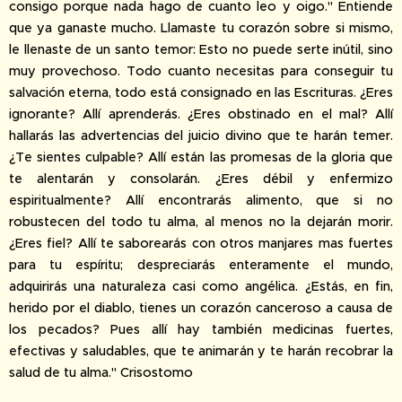
consigo porque nada hago de cuanto leo y oigo." Entiende
que ya ganaste mucho. Llamaste tu corazón sobre si mismo,
le llenaste de un santo temor: Esto no puede serte inútil, sino
muy provechoso. Todo cuanto necesitas para conseguir tu
salvación eterna, todo está consignado en las Escrituras. ¿Eres
ignorante? Allí aprenderás. ¿Eres obstinado en el mal? Allí
hallarás las advertencias del juicio divino que te harán temer.
¿Te sientes culpable? Allí están las promesas de la gloria que
te alentarán y consolarán. ¿Eres débil y enfermizo
espiritualmente? Allí encontrarás alimento, que si no
robustecen del todo tu alma, al menos no la dejarán morir.
¿Eres fiel? Allí te saborearás con otros manjares mas fuertes
para tu espíritu; despreciarás enteramente el mundo,
adquirirás una naturaleza casi como angélica. ¿Estás, en fin,
herido por el diablo, tienes un corazón canceroso a causa de
los pecados? Pues allí hay también medicinas fuertes,
efectivas y saludables, que te animarán y te harán recobrar la
salud de tu alma." Crisostomo