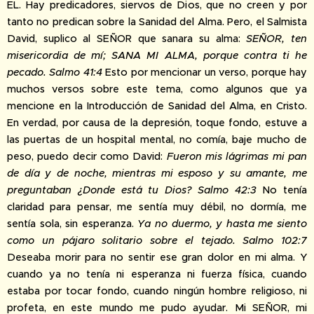
EL. Hay predicadores, siervos de Dios, que no creen y por
tanto no predican sobre la Sanidad del Alma. Pero, el Salmista
David, suplico al SEÑOR que sanara su alma:
SEÑOR, ten
misericordia de mí; SANA MI ALMA, porque contra ti he
pecado. Salmo 41:4
Esto por mencionar un verso, porque hay
muchos versos sobre este tema, como algunos que ya
mencione en la Introducción de Sanidad del Alma, en Cristo.
En verdad, por causa de la depresión, toque fondo, estuve a
las puertas de un hospital mental, no comía, baje mucho de
peso, puedo decir como David:
Fueron mis lágrimas mi pan
de día y de noche, mientras mi esposo y su amante, me
preguntaban ¿Donde está tu Dios? Salmo 42:3
No tenía
claridad para pensar, me sentía muy débil, no dormía, me
sentía sola, sin esperanza.
Ya no duermo, y hasta me siento
como un pájaro solitario sobre el tejado. Salmo 102:7
Deseaba morir para no sentir ese gran dolor en mi alma. Y
cuando ya no tenía ni esperanza ni fuerza física, cuando
estaba por tocar fondo, cuando ningún hombre religioso, ni
profeta, en este mundo me pudo ayudar. Mi SEÑOR, mi