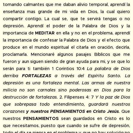
tomando calmantes que me daban alivio temporal, aprendí la
enseñanza mas grande de mi vida en Dios, la cual quiero
compartir contigo. La cual se, que te servirá tengas o no
depresión. Aprendí el poder de la Palabra de Dios y la
importancia de
MEDITAR
en ella y no en el problema, aprendí
la importancia de confesar la Palabra de Dios y el efecto que
produce en el mundo espiritual el citarla en oración, decirla,
proclamarla. Mencionaré algunos pasajes Bíblicos que me
fueron y aun siguen siendo de gran ayuda para mi, y se que lo
serán para ti también 1 Corintios 10:4
La palabra de Dios
derriba
FORTALEZAS
a través del Espíritu Santo. La
depresión es una fortaleza mental. Las armas de nuestra
milicia no son carnales sino poderosas en Dios para la
destrucción de fortalezas.
2. Filipenses 4: 7
Y la paz de Dios
que sobrepasa todo entendimiento, guardará nuestros
corazones
y nuestros PENSAMIENTOS en Cristo Jesús
.
Que
nuestros
PENSAMIENTOS
sean guardados en Cristo es lo
que necesitamos, puesto que cuando se sufre de depresión,
todo el día se piensa en el problema y que no hay solución,no