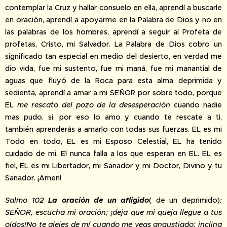
contemplar la Cruz y hallar consuelo en ella, aprendí a buscarle
en oración, aprendí a apoyarme en la Palabra de Dios y no en
las palabras de los hombres, aprendí a seguir al Profeta de
profetas, Cristo, mi Salvador. La Palabra de Dios cobro un
significado tan especial en medio del desierto, en verdad me
dio vida, fue mi sustento, fue mi maná, fue mi manantial de
aguas que fluyó de la Roca para esta alma deprimida y
sedienta, aprendí a amar a mi SEÑOR por sobre todo, porque
EL
me rescato del pozo de la desesperación
cuando nadie
mas pudo, si, por eso lo amo y cuando te rescate a ti,
también aprenderás a amarlo con todas sus fuerzas. EL es mi
Todo en todo, EL es mi Esposo Celestial, EL ha tenido
cuidado de mi. El nunca falla a los que esperan en EL. EL es
fiel, EL es mi Libertador, mi Sanador y mi Doctor, Divino y tu
Sanador. ¡Amen!
Salmo 102
La oración de un afligido
( de un deprimido)
:
SEÑOR, escucha mi oración; ¡deja que mi queja llegue a tus
oídos!No te alejes de mí cuando me veas angustiado; inclina