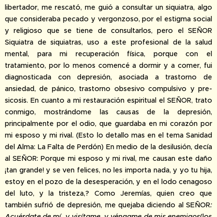
libertador, me rescató, me guió a consultar un siquiatra, algo
que consideraba pecado y vergonzoso, por el estigma social
y religioso que se tiene de consultarlos, pero el SEÑOR
Siquiatra de siquiatras, uso a este profesional de la salud
mental, para mi recuperación física, porque con el
tratamiento, por lo menos comencé a dormir y a comer, fui
diagnosticada con depresión, asociada a trastorno de
ansiedad, de pánico, trastorno obsesivo compulsivo y pre-
sicosis. En cuanto a mi restauración espiritual el SEÑOR, trato
conmigo, mostrándome las causas de la depresión,
principalmente por el odio, que guardaba en mi corazón por
mi esposo y mi rival. (Esto lo detallo mas en el tema Sanidad
del Alma: La Falta de Perdón) En medio de la desilusión, decía
al SEÑOR: Porque mi esposo y mi rival, me causan este daño
¡tan grande! y se ven felices, no les importa nada, y yo tu hija,
estoy en el pozo de la desesperación, y en el lodo cenagoso
del luto, y la tristeza,? Como Jeremías, quien creo que
también sufrió de depresión, me quejaba diciendo al SEÑOR
:
Acuérdate de mí, y visítame, y véngame
de mis enemigos
(los