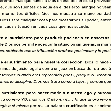
veremos mas que nunca a Dios en ese desierto, su provisión
te, que son fuentes de agua en el desierto, aunque no vea
s momentos difíciles Dios nos muestra su mano bondado
Dios usara cualquier cosa para mostrarnos su poder, enton
 en cada situación en cada cosa que nos sucede.
ite el sufrimiento para producir paciencia en nosotros
 de Dios nos permite aceptar la situación sin quejas, ni m
nes, sabiendo que la tribulación produce paciencia; y la pac
te el sufrimiento para nuestra corrección
: Dios lo hace
minos de juicio legal o como un juez en busca de retribuci
esmayes cuando eres reprendido por El; porque el Señor al 
amos la disciplina Dios nos trata como a hijos; ¿ porque que 
el sufrimiento para hacer morir a nuestro ego y autosu
 ya no vivo YO, mas vive Cristo en mí; y lo que ahora vivo en
egó a si mismo por mi.
La palabra crucificado es sinónim