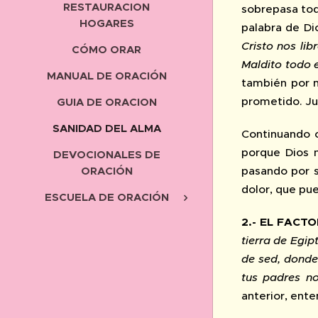
RESTAURACION
sobrepasa tod
HOGARES
palabra de Di
Cristo nos lib
CÓMO ORAR
Maldito todo 
MANUAL DE ORACIÓN
también por m
prometido. Ju
GUIA DE ORACION
SANIDAD DEL ALMA
Continuando c
porque Dios 
DEVOCIONALES DE
ORACIÓN
pasando por si
dolor, que pue
ESCUELA DE ORACIÓN
2.- EL FACTO
tierra de Egip
de sed, donde
tus padres n
anterior, ent