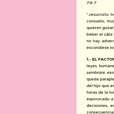
7:6-7
"Jesucristo 
consuelo, muy
quieren gozar
beber el cáli
no hay adver
escondiese lo
1.- EL FACT
leyes humana
sembrare, es
queda paraple
del hijo que e
horas de la no
equivocado a 
decisiones, e
consecuencia