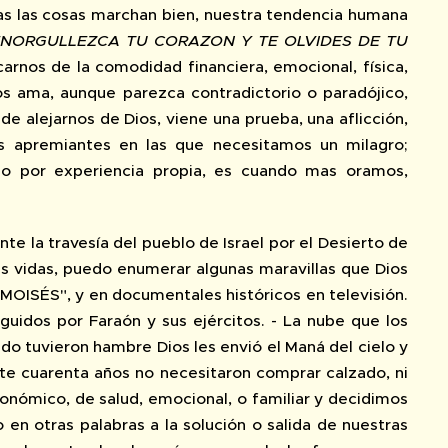
as las cosas marchan bien, nuestra tendencia humana
ENORGULLEZCA TU CORAZON Y TE OLVIDES DE TU
arnos de la comodidad financiera, emocional, física,
os ama, aunque parezca contradictorio o paradójico,
e alejarnos de Dios, viene una prueba, una aflicción,
es apremiantes en las que necesitamos un milagro;
go por experiencia propia, es cuando mas oramos,
te la travesía del pueblo de Israel por el Desierto de
us vidas, puedo enumerar algunas maravillas que Dios
" MOISÉS", y en documentales históricos en televisión.
uidos por Faraón y sus ejércitos. - La nube que los
ndo tuvieron hambre Dios les envió el Maná del cielo y
nte cuarenta años no necesitaron comprar calzado, ni
onómico, de salud, emocional, o familiar y decidimos
o en otras palabras a la solución o salida de nuestras