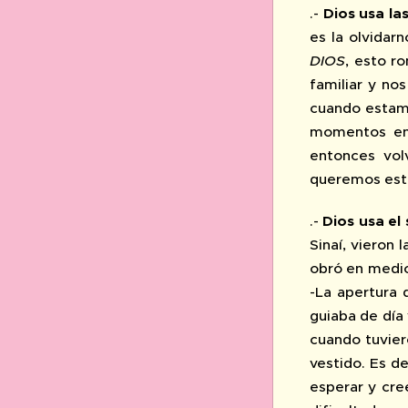
.-
Dios usa la
es la olvidarn
DIOS
, esto r
familiar y no
cuando estamo
momentos en 
entonces vol
queremos estar
.-
Dios usa el
Sinaí, vieron
obró en medio 
-La apertura 
guiaba de día 
cuando tuvier
vestido. Es d
esperar y cree