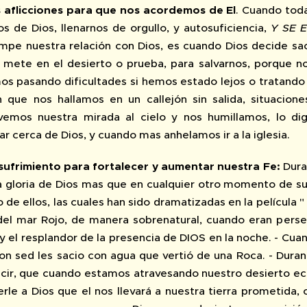
s aflicciones para que nos acordemos de El
. Cuando tod
os de Dios, llenarnos de orgullo, y autosuficiencia,
Y SE 
ompe nuestra relación con Dios, es cuando Dios decide sac
s mete en el desierto o prueba, para salvarnos, porque n
s pasando dificultades si hemos estado lejos o tratando d
que nos hallamos en un callejón sin salida, situacion
vemos nuestra mirada al cielo y nos humillamos, lo di
 cerca de Dios, y cuando mas anhelamos ir a la iglesia.
 sufrimiento para fortalecer y aumentar nuestra Fe:
Duran
 la gloria de Dios mas que en cualquier otro momento de s
de ellos, las cuales han sido dramatizadas en la película 
del mar Rojo, de manera sobrenatural, cuando eran perseg
y el resplandor de la presencia de DIOS en la noche. - Cua
on sed les sacio con agua que vertió de una Roca. - Dura
ecir, que cuando estamos atravesando nuestro desierto ec
rle a Dios que el nos llevará a nuestra tierra prometida, 