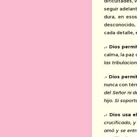
dificultades, 
seguir adelan
dura, en eso
desconocido, 
cada detalle,
.- Dios perm
calma, la paz
las tribulacio
.
- Dios permi
nunca con tér
del Señor ni d
hijo.
Si soport
.- Dios usa 
crucificado, y
amó y se entr