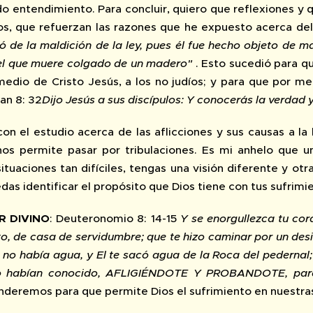
o entendimiento. Para concluir, quiero que reflexiones y q
os, que refuerzan las razones que he expuesto acerca del 
ró de la maldición de la ley, pues él fue hecho objeto de m
el que muere colgado de un madero"
. Esto sucedió para q
edio de Cristo Jesús, a los no judíos; y para que por me
an 8: 32
Dijo Jesús a sus discípulos: Y conocerás la verdad y
on el estudio acerca de las aflicciones y sus causas a la 
nos permite pasar por tribulaciones. Es mi anhelo que 
tuaciones tan difíciles, tengas una visión diferente y otr
das identificar el propósito que Dios tiene con tus sufrimi
R DIVINO
: Deuteronomio 8: 14-15
Y se enorgullezca tu cora
to, de casa de servidumbre; que te hizo caminar por un desi
 no había agua, y El te sacó agua de la Roca del pedernal
o habían conocido, AFLIGIÉNDOTE Y PROBANDOTE, para 
enderemos para que permite Dios el sufrimiento en nuestras