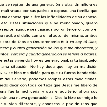
ue se repiten de una generación a otra. Un niño-a es
 maltratada por sus padres o esposo, una familia que
. Una esposa que sufre las infidelidades de su esposo.
s etc. Estas situaciones que he mencionado, quiero
e repite, aunque sea causada por un tercero, como el
 que recibe el daño como en el autor del mismo, ambos
 palabra de Dios en Deuteronomio 5: 9
Yo soy tú Dios,
tercera y cuarta generación de los que me aborrecen, y
tos. Tercera y cuarta generación se refiere a padres,
e estas viviendo hoy es generacional, si tu bisabuelo,
misma situación. No hay duda que hay un maldición
ISTO se hizo maldición para que tu fueras bendecido.
z del Calvario, podemos romper estas maldiciones,
 puedo decir con toda certeza que Jesús me liberó de
a fue la hechicería, y otra el adulterio, ahora soy
serán una nueva generación; si Dios lo hizo conmigo lo
r tu vida diferente, y conozcas la paz de Dios que