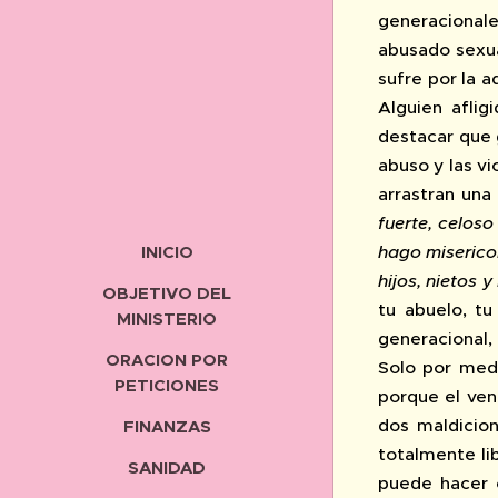
generacionale
abusado sexua
sufre por la a
Alguien afli
destacar que 
abuso y las v
arrastran una
fuerte, celoso
INICIO
hago miserico
hijos, nietos y
OBJETIVO DEL
tu abuelo, t
MINISTERIO
generacional,
ORACION POR
Solo por med
PETICIONES
porque el ven
dos maldicion
FINANZAS
totalmente lib
SANIDAD
puede hacer 