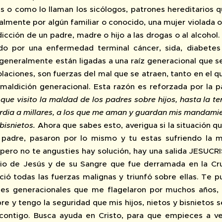
s o como lo llaman los sicólogos, patrones hereditarios q
lmente por algún familiar o conocido, una mujer violada o
dicción de un padre, madre o hijo a las drogas o al alcohol
gido por una enfermedad terminal cáncer, sida, diabete
generalmente están ligadas a una raíz generacional que s
iolaciones, son fuerzas del mal que se atraen, tanto en el
 maldición generacional. Esta razón es reforzada por la
 que visito la maldad de los padres sobre hijos, hasta la 
rdia a millares, a los que me aman y guardan mis mandamien
 bisnietos.
Ahora que sabes esto, averigua si la situación qu
u padre, pasaron por lo mismo y tu estas sufriendo la 
 pero no te angusties hay solución, hay una salida JESUCR
io de Jesús y de su Sangre que fue derramada en la Cru
ció todas las fuerzas malignas y triunfó sobre ellas. Te
es generacionales que me flagelaron por muchos años, un
re y tengo la seguridad que mis hijos, nietos y bisnietos 
contigo. Busca ayuda en Cristo, para que empieces a ve