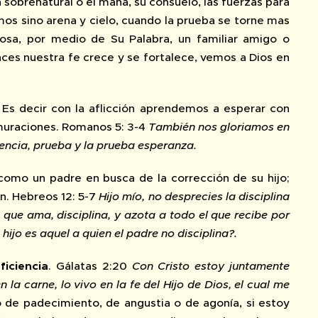
 sobrenatural o el maná, su consuelo, las fuerzas para
mos sino arena y cielo, cuando la prueba se torne mas
sa, por medio de Su Palabra, un familiar amigo o
ces nuestra fe crece y se fortalece, vemos a Dios en
. Es decir con la aflicción aprendemos a esperar con
urmuraciones. Romanos 5: 3-4
También nos gloriamos en
iencia, prueba y la prueba esperanza.
 como un padre en busca de la corrección de su hijo;
ón. Hebreos 12: 5-7
Hijo mío, no desprecies la disciplina
que ama, disciplina, y azota a todo el que recibe por
hijo es aquel a quien el padre no disciplina?.
ficiencia
. Gálatas 2:20
Con Cristo estoy juntamente
 la carne, lo vivo en la fe del Hijo de Dios, el cual me
o de padecimiento, de angustia o de agonía, si estoy