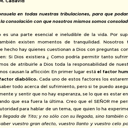
 M. Cadavid
onsuela en todas nuestras tribulaciones, para que poda
 la consolación con que nosotros mismos somos consolados
o es una parte esencial e ineludible de la vida. Por s
 también existen momentos de tranquilidad. Nosotros 
de hecho hay quienes cuestionan a Dios con preguntas co
cen: Si Dios existiera ¿ Como podría permitir tanto suf
os de atribuirle a Dios toda la responsabilidad de nuest
nos causan la aflicción: En primer lugar está
el factor hum
 factor diabólico.
Cada uno de estos factores los estaremos
ber todo acerca del sufrimiento, pero si te puedo asegurar
ente y sentir que no hay esperanza, se lo que es estar en
ndo que esa fuera la última. Creo que el SEÑOR me perm
utoridad para hablar de un tema, que quien lo ha experi
a llegada de Tito; y no sólo con su llegada, sino también 
aber vuestro gran afecto, vuestro llanto y vuestro celo p