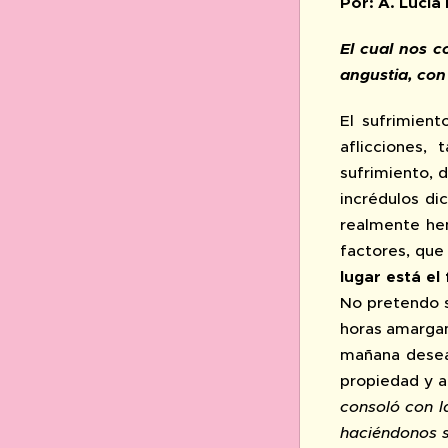
Por: A. Lucia
El cual nos c
angustia, con
El sufrimient
aflicciones,
sufrimiento, 
incrédulos di
realmente hem
factores, que 
lugar está el
No pretendo sa
horas amargam
mañana desea
propiedad y a
consoló con l
haciéndonos s