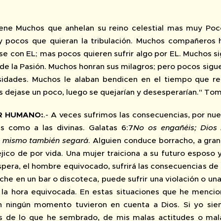
tiene Muchos que anhelan su reino celestial mas muy Po
 pocos que quieran la tribulación. Muchos compañeros h
se con EL; mas pocos quieren sufrir algo por EL. Muchos si
z de la Pasión. Muchos honran sus milagros; pero pocos sig
sidades. Muchos le alaban bendicen en el tiempo que re
s dejase un poco, luego se quejarían y desesperarían." T
OR HUMANO:
.- A veces sufrimos las consecuencias, por nu
s como a las divinas. Galatas 6:7
No os engañéis; Dios
o mismo también segará
. Alguien conduce borracho, a gra
jico de por vida. Una mujer traiciona a su futuro esposo
spera, el hombre equivocado, sufrirá las consecuencias de 
che en un bar o discoteca, puede sufrir una violación o una
la hora equivocada. En estas situaciones que he mencio
n ningún momento tuvieron en cuenta a Dios. Si yo siem
s de lo que he sembrado, de mis malas actitudes o mala